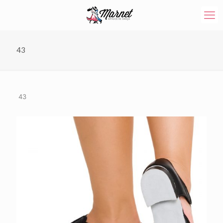
43
43