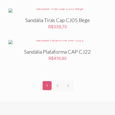
original
atual
era:
é:
R$320,90.
R$305,10.
Sandália Tiras Cap CJ05 Bege
R$
339,70
Sandália Plataforma CAP CJ22
R$
419,90
1
2
3