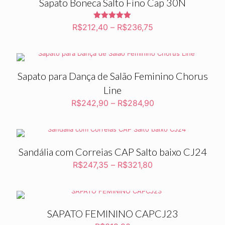
Sapato Boneca Salto Fino Cap 30N
Avaliação
R$
212,40
–
R$
236,75
5.00
de 5
Sapato para Dança de Salão Feminino Chorus
Line
R$
242,90
–
R$
284,90
Sandália com Correias CAP Salto baixo CJ24
R$
247,35
–
R$
321,80
SAPATO FEMININO CAPCJ23