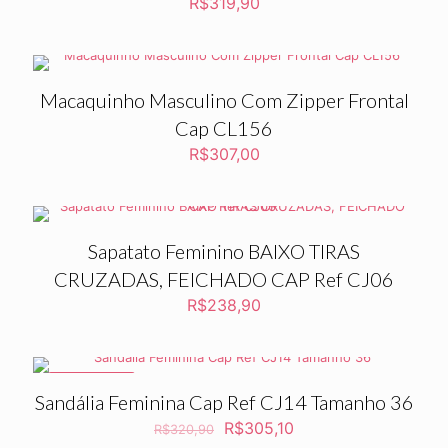
R$
319,90
Macaquinho Masculino Com Zipper Frontal
Cap CL156
R$
307,00
Sapatato Feminino BAIXO TIRAS
CRUZADAS, FEICHADO CAP Ref CJ06
R$
238,90
PROMOÇÃO
Sandália Feminina Cap Ref CJ14 Tamanho 36
O
O
R$
305,10
R$
320,90
preço
preço