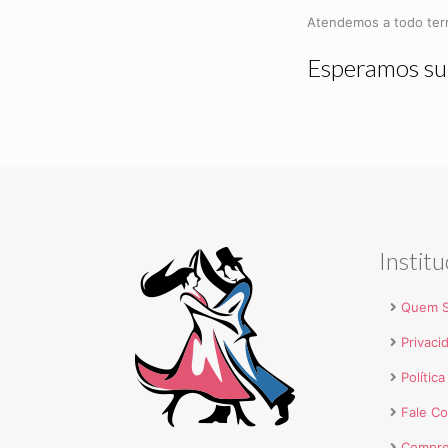
Atendemos a todo terr
Esperamos sup
Institu
Quem 
Privaci
Polític
Fale C
Compre