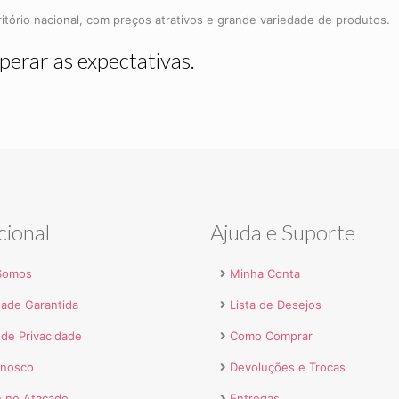
itório nacional, com preços atrativos e grande variedade de produtos.
erar as expectativas.
cional
Ajuda e Suporte
Somos
Minha Conta
dade Garantida
Lista de Desejos
a de Privacidade
Como Comprar
onosco
Devoluções e Trocas
 no Atacado
Entregas