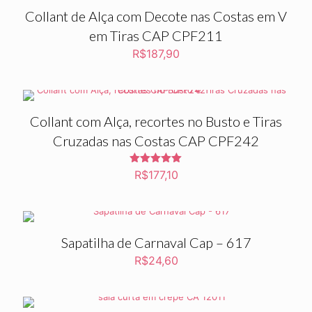
Collant de Alça com Decote nas Costas em V
em Tiras CAP CPF211
R$
187,90
Collant com Alça, recortes no Busto e Tiras
Cruzadas nas Costas CAP CPF242
Avaliação
R$
177,10
5.00
de 5
Sapatilha de Carnaval Cap – 617
R$
24,60