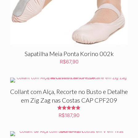
Sapatilha Meia Ponta Korino 002k
R$
67,90
Collant com Alça, Recorte no Busto e Detalhe
em Zig Zag nas Costas CAP CPF209
Avaliação
R$
187,90
5.00
de 5