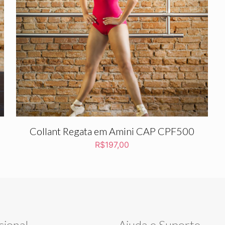
Collant Regata em Amini CAP CPF500
R$
197,00
cional
Ajuda e Suporte