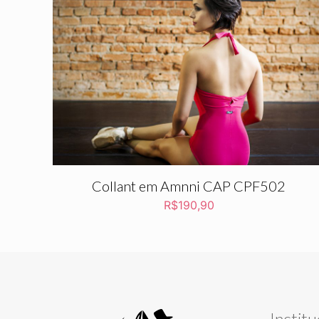
Collant em Amnni CAP CPF502
R$
190,90
Institu