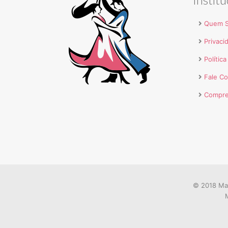
Quem 
Privaci
Polític
Fale C
Compre
© 2018 Mar
M