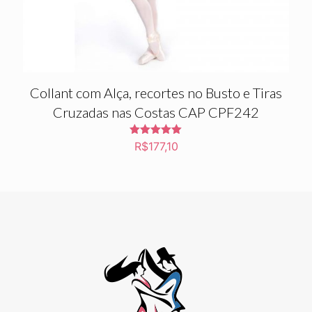
Collant com Alça, recortes no Busto e Tiras
Cruzadas nas Costas CAP CPF242
Avaliação
R$
177,10
5.00
de 5