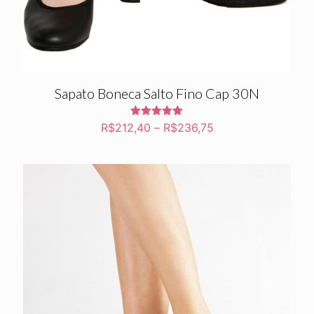
Sapato Boneca Salto Fino Cap 30N
Avaliação
R$
212,40
–
R$
236,75
5.00
de 5