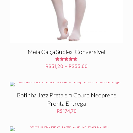
Meia Calça Suplex, Conversível
Avaliação
R$
51,20
–
R$
55,60
5.00
de 5
Botinha Jazz Preta em Couro Neoprene
Pronta Entrega
R$
174,70