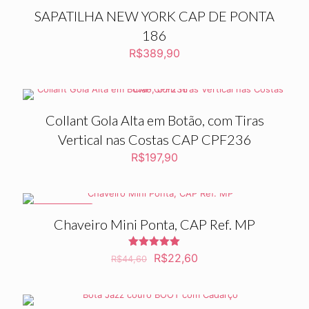
SAPATILHA NEW YORK CAP DE PONTA
186
R$
389,90
Collant Gola Alta em Botão, com Tiras
Vertical nas Costas CAP CPF236
R$
197,90
PROMOÇÃO
Chaveiro Mini Ponta, CAP Ref. MP
Avaliação
O
O
R$
22,60
R$
44,60
5.00
preço
preço
de 5
original
atual
era:
é: