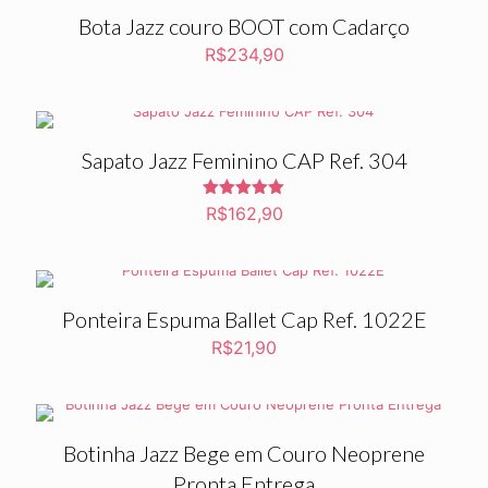
R$44,60.
R$22,60.
Bota Jazz couro BOOT com Cadarço
R$
234,90
Sapato Jazz Feminino CAP Ref. 304
Avaliação
R$
162,90
5.00
de 5
Ponteira Espuma Ballet Cap Ref. 1022E
R$
21,90
Botinha Jazz Bege em Couro Neoprene
Pronta Entrega