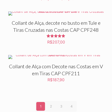
5.00
de 5
Collant de Alça, decote no busto em Tule e
Tiras Cruzadas nas Costas CAP CPF248
Avaliação
R$
207,00
5.00
de 5
Collant de Alça com Decote nas Costas em V
em Tiras CAP CPF211
R$
187,90
1
2
3
4