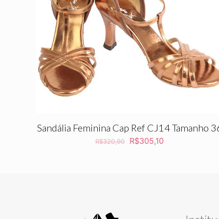
Sandália Feminina Cap Ref CJ14 Tamanho 3
O
O
R$
305,10
R$
320,90
preço
preço
original
atual
era:
é:
R$320,90.
R$305,10.