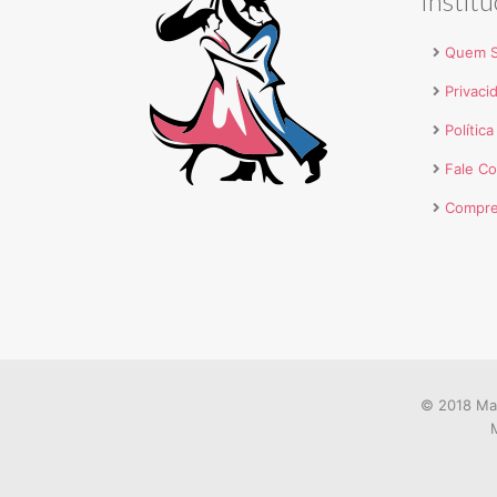
Institu
Quem 
Privaci
Polític
Fale C
Compre
© 2018 Mar
M