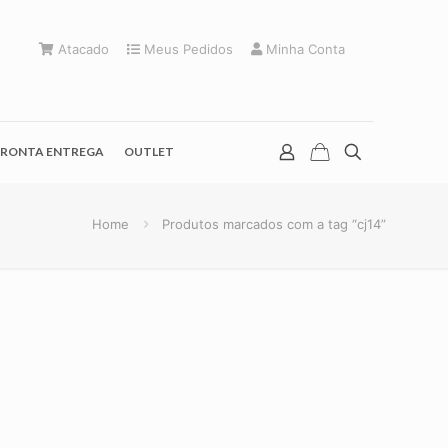
Atacado
Meus Pedidos
Minha Conta
RONTA ENTREGA
OUTLET
Home
Produtos marcados com a tag “cj14”