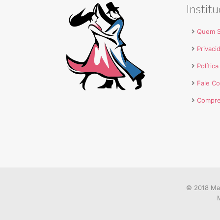
Institu
Quem 
Privaci
Polític
Fale C
Compre
© 2018 Mar
M