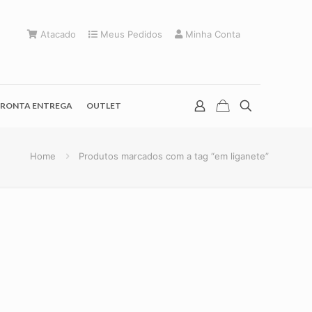
Atacado
Meus Pedidos
Minha Conta
RONTA ENTREGA
OUTLET
Home
Produtos marcados com a tag “em liganete”