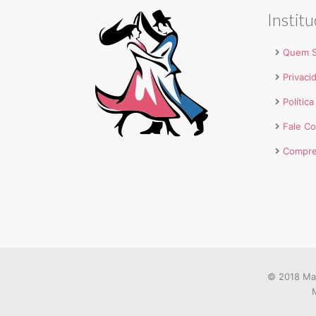
Institu
Quem 
Privaci
Polític
Fale C
Compre
© 2018 Mar
M