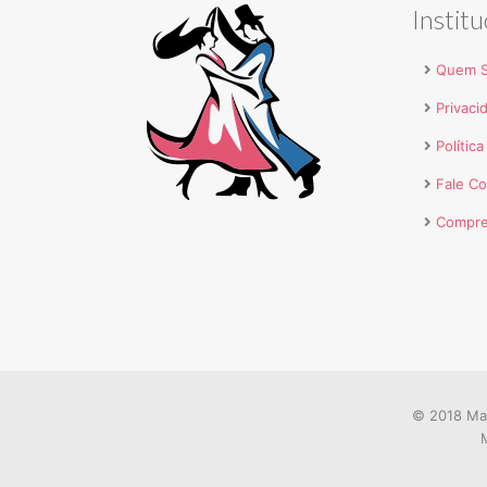
Institu
Quem 
Privaci
Polític
Fale C
Compre
© 2018 Mar
M