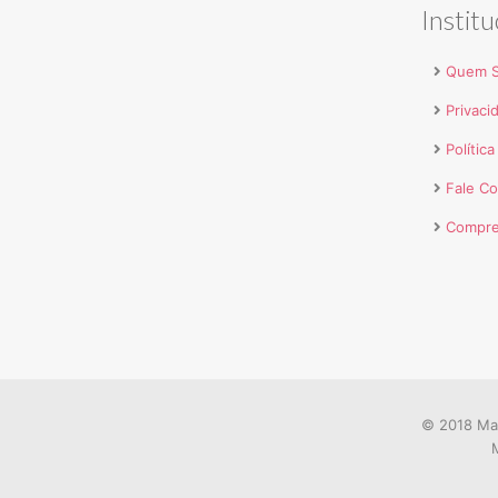
Institu
Quem 
Privaci
Polític
Fale C
Compre
© 2018 Mar
M