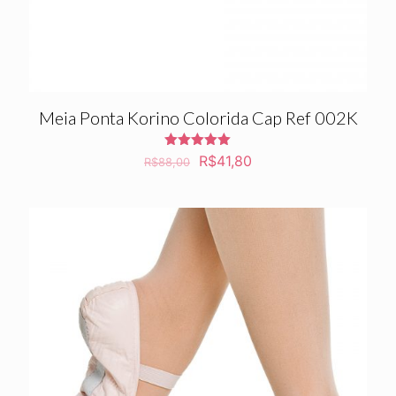
Meia Ponta Korino Colorida Cap Ref 002K
Avaliação
O
O
R$
41,80
R$
88,00
5.00
preço
preço
de 5
original
atual
era:
é:
R$88,00.
R$41,80.