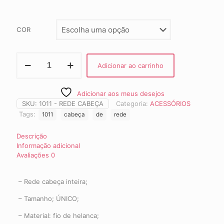
COR
Rede
Adicionar ao carrinho
Cabeça
CAP
1011
Adicionar aos meus desejos
quantidade
SKU:
1011 - REDE CABEÇA
Categoria:
ACESSÓRIOS
Tags:
1011
cabeça
de
rede
Descrição
Informação adicional
Avaliações
0
– Rede cabeça inteira;
– Tamanho; ÚNICO;
– Material: fio de helanca;