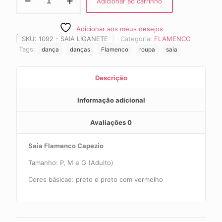
Adicionar ao carrinho
Liganete
Flamenco
CAP
Adicionar aos meus desejos
1092
SKU:
1092 - SAIA LIGANETE
Categoria:
FLAMENCO
quantidade
Tags:
dança
danças
Flamenco
roupa
saia
Descrição
Informação adicional
Avaliações
0
Saia Flamenco Capezio
Tamanho: P, M e G (Adulto)
Cores básicae: preto e preto com vermelho