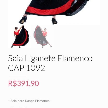
Saia Liganete Flamenco
CAP 1092
R$
391,90
– Saia para Dança Flamenco;