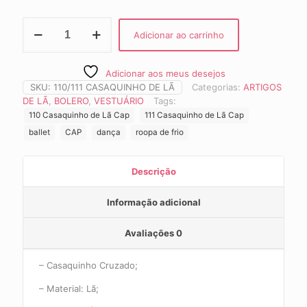
Casaquinho
Adicionar ao carrinho
de
Lã
CAP
Adicionar aos meus desejos
110-
SKU:
110/111 CASAQUINHO DE LÃ
Categorias:
ARTIGOS
111
quantidade
DE LÃ
,
BOLERO
,
VESTUÁRIO
Tags:
110 Casaquinho de Lã Cap
111 Casaquinho de Lã Cap
ballet
CAP
dança
roopa de frio
Descrição
Informação adicional
Avaliações
0
– Casaquinho Cruzado;
– Material: Lã;