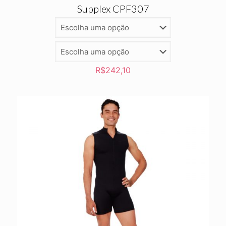
Supplex CPF307
R$
242,10