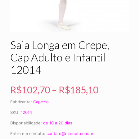
Saia Longa em Crepe,
Cap Adulto e Infantil
12014
R$
102,70
–
R$
185,10
Fabricante:
Capezio
SKU:
12014
Disponabilidade:
de 10 a 20 dias
Entre em contato:
contato@marnet.com.br