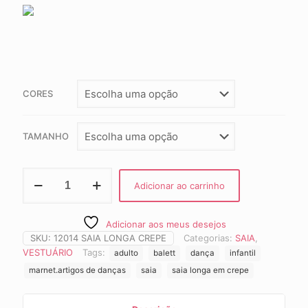
CORES
TAMANHO
Saia
Adicionar ao carrinho
Longa
em
Crepe,
Adicionar aos meus desejos
Cap
SKU:
12014 SAIA LONGA CREPE
Categorias:
SAIA
,
Adulto
e
VESTUÁRIO
Tags:
adulto
balett
dança
infantil
Infantil
marnet.artigos de danças
saia
saia longa em crepe
12014
quantidade