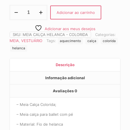
Meia
Adicionar ao carrinho
Calça
Helanca
-
Adicionar aos meus desejos
Colorida
SKU:
MEIA CALÇA HELANCA - COLORIDA
Categorias:
quantidade
MEIA
,
VESTUÁRIO
Tags:
aquecimento
calça
colorida
helanca
Descrição
Informação adicional
Avaliações
0
– Meia Calça Colorida;
– Meia calça para ballet com pé
– Material: Fio de helanca