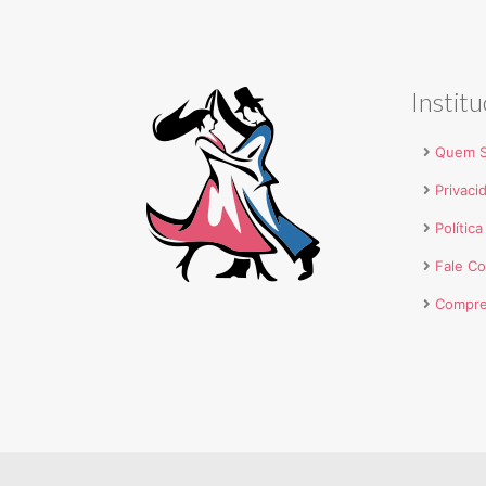
Institu
Quem 
Privaci
Polític
Fale C
Compre