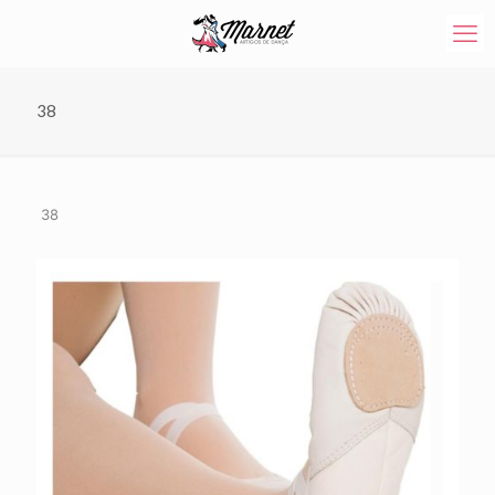
38
38