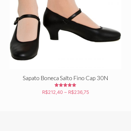
Sapato Boneca Salto Fino Cap 30N
Avaliação
R$
212,40
–
R$
236,75
5.00
de 5