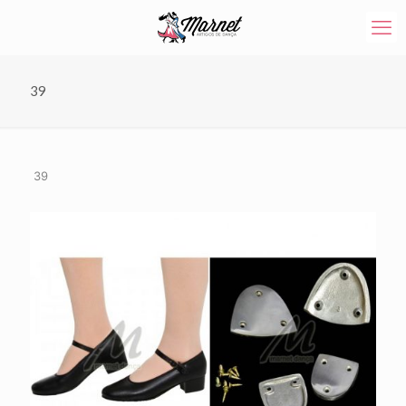
39
39