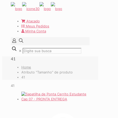
Atacado
Meus Pedidos
Minha Conta
✕
41
Home
Atributo "Tamanho" de produto
41
41