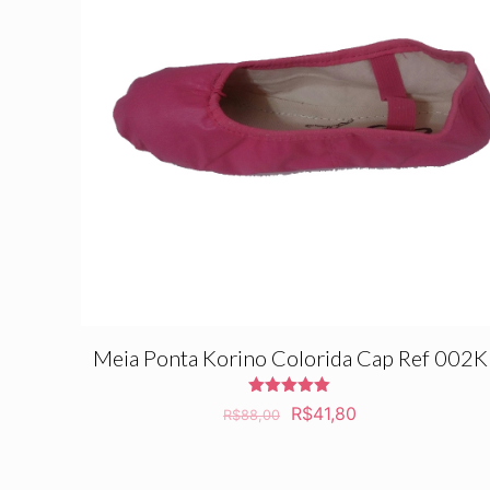
Meia Ponta Korino Colorida Cap Ref 002K
Avaliação
O
O
R$
41,80
R$
88,00
5.00
preço
preço
de 5
original
atual
era:
é: