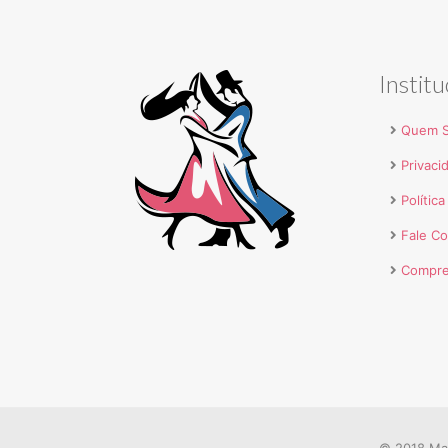
Institu
Quem 
Privaci
Polític
Fale C
Compre