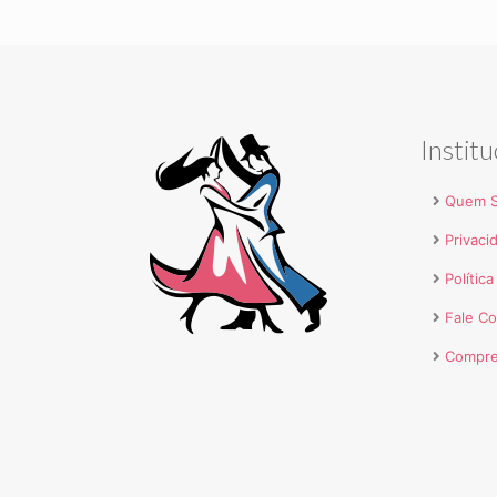
Institu
Quem 
Privaci
Polític
Fale C
Compre