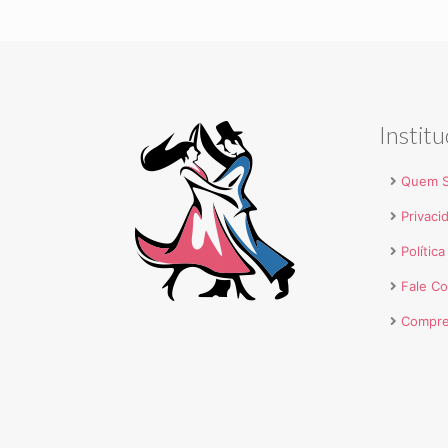
Institu
Quem 
Privaci
Polític
Fale C
Compre