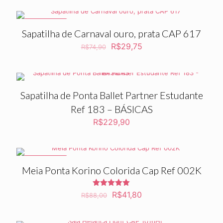
PROMOÇÃO
Sapatilha de Carnaval ouro, prata CAP 617
O
O
R$
29,75
R$
74,90
preço
preço
original
atual
era:
é:
R$74,90.
R$29,75.
Sapatilha de Ponta Ballet Partner Estudante
Ref 183 – BÁSICAS
R$
229,90
PROMOÇÃO
Meia Ponta Korino Colorida Cap Ref 002K
Avaliação
O
O
R$
41,80
R$
88,00
5.00
preço
preço
de 5
original
atual
era:
é: