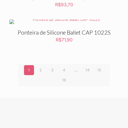
R$
93,70
Ponteira de Silicone Ballet CAP 1022S
R$
71,90
1
2
3
4
…
14
15
16