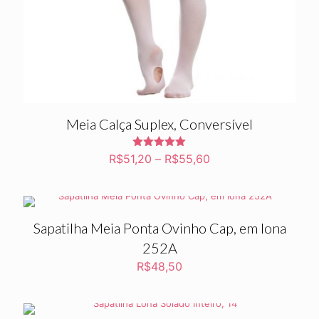
Meia Calça Suplex, Conversível
Avaliação
R$
51,20
–
R$
55,60
5.00
de 5
Sapatilha Meia Ponta Ovinho Cap, em lona
252A
R$
48,50