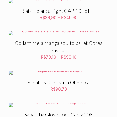
R$88,00.
R$41,80.
Saia Helanca Light CAP 1016HL
R$
39,90
–
R$
46,90
Collant Meia Manga adulto ballet Cores
Básicas
R$
70,10
–
R$
90,10
Sapatilha Ginástica Olímpica
R$
98,70
Sapatilha Glove Foot Cap 2008