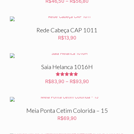
R$
46,50
–
R$
56,80
Rede Cabeça CAP 1011
R$
13,90
Saia Helanca 1016H
Avaliação
R$
83,90
–
R$
93,90
5.00
de 5
Meia Ponta Cetim Colorida – 15
R$
69,90