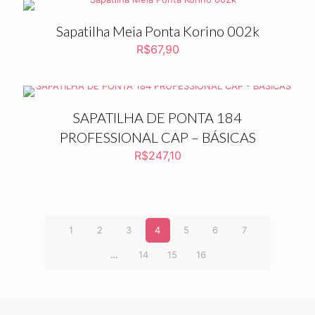
Sapatilha Meia Ponta Korino 002k
R$
67,90
SAPATILHA DE PONTA 184
PROFESSIONAL CAP – BÁSICAS
R$
247,10
1
2
3
4
5
6
7
…
14
15
16