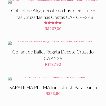
Collant de Alça, decote no busto em Tule e
Tiras Cruzadas nas Costas CAP CPF248
Avaliação
R$
207,00
5.00
de 5
Collant de Ballet Regata Decote Cruzado
CAP 239
R$
187,90
SAPATILHA PLUMA lona stresh Para Dança
R$
73,90