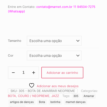
Entre em Contato:
contato@marnet.com.br 11 94504-7275
(Whatsapp)
Tamanho
Cor
Bota
Adicionar ao carrinho
de
Amarrar
Neopreme
Adicionar aos meus desejos
Jazz
SKU:
305 - BOTA DE AMARRAR NEOPREME
Categorias:
quantidade
BOTA
,
COURO / NEOPREME
,
JAZZ
Tags:
305
Amarrar
artigos de danças
Bota
botinha
marnet danças