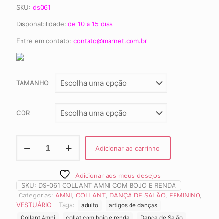
SKU:
ds061
Disponabilidade:
de 10 a 15 dias
Entre em contato:
contato@marnet.com.br
TAMANHO
COR
COLLANT
Adicionar ao carrinho
AMNI
COM
BOJO
Adicionar aos meus desejos
E
SKU:
DS-061 COLLANT AMNI COM BOJO E RENDA
RENDA
CAP
Categorias:
AMNI
,
COLLANT
,
DANÇA DE SALÃO
,
FEMININO
,
DS-
VESTUÁRIO
Tags:
adulto
artigos de danças
061
Collant Amni
collat com bojo e renda
Dança de Salão