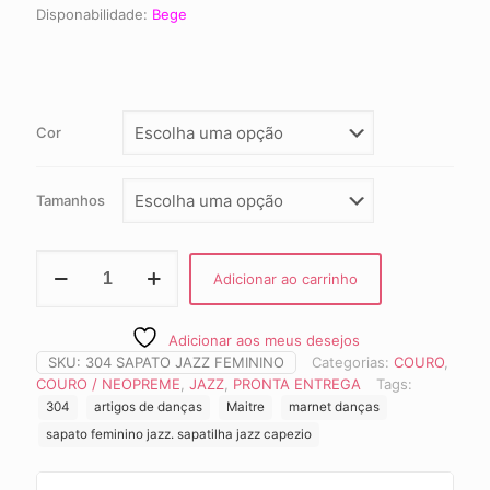
Disponabilidade:
Bege
Cor
Tamanhos
Sapato
Adicionar ao carrinho
Jazz
Feminino
Ref.
Adicionar aos meus desejos
304P
SKU:
304 SAPATO JAZZ FEMININO
Categorias:
COURO
,
quantidade
COURO / NEOPREME
,
JAZZ
,
PRONTA ENTREGA
Tags:
304
artigos de danças
Maitre
marnet danças
sapato feminino jazz. sapatilha jazz capezio