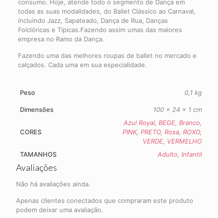
consumo. Hoje, atende todo o segmento de Dança em
todas as suas modalidades, do Ballet Clássico ao Carnaval,
incluindo Jazz, Sapateado, Dança de Rua, Danças
Folclóricas e Típicas.Fazendo assim umas das maiores
empresa no Ramo da Dança.
Fazendo uma das melhores roupas de ballet no mercado e
calçados. Cada uma em sua especialidade.
Peso
0,1 kg
Dimensões
100 × 24 × 1 cm
Azul Royal
,
BEGE
,
Branco
,
CORES
PINK
,
PRETO
,
Rosa
,
ROXO
,
VERDE
,
VERMELHO
TAMANHOS
Adulto
,
Infantil
Avaliações
Não há avaliações ainda.
Apenas clientes conectados que compraram este produto
podem deixar uma avaliação.